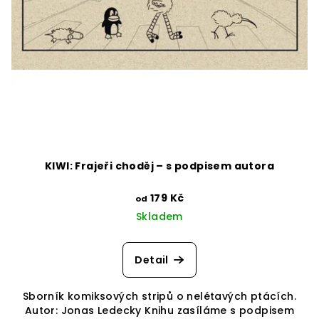
KIWI: Frajeři choděj – s podpisem autora
179 Kč
od
Skladem
Detail
Sborník komiksových stripů o nelétavých ptácích.
Autor: Jonas Ledecky Knihu zasíláme s podpisem