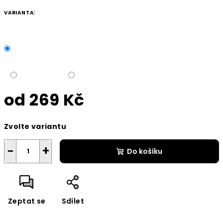
VARIANTA:
od
269 Kč
Měrná
Zvolte variantu
cena:
−
+
Do košíku
Zeptat se
Sdílet