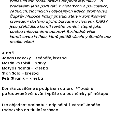
příbězích tak znovu ožívá svět první republiky – a
především jeho podsvětí. V historkách o policajtech,
četnících, zločincích i obyčejných lidech promlouvá
Čapkův hluboce lidský přístup, který v komiksovém
provedení doslova dýchá barvami a životem. KAPSY
jsou přehlídkou komiksového umění, stejně jako
poctou milovanému autorovi. Rozhodně však
komiksovou knihou, která potěší všechny čtenáře bez
rozdílu věku!
Autoři:
Jonas Ledecky – scénáře, kresba
Martin Pospisil – barvy
Matyáš Namai – kresba
Stan Solo – kresba
Petr Straník – kresba
Komiks zasíláme s podpisem autora. Případné
požadované věnování vpište do poznámky při nákupu.
Lze objednat variantu s originální ilustrací Jonáše
Ledeckého na titulní stránce.