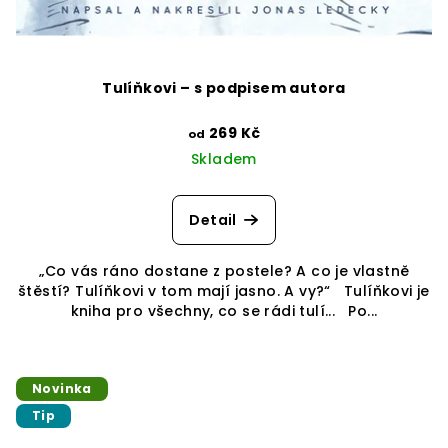
Tulíňkovi – s podpisem autora
269 Kč
od
Skladem
Detail
„Co vás ráno dostane z postele? A co je vlastně
štěstí? Tulíňkovi v tom mají jasno. A vy?“ Tulíňkovi je
kniha pro všechny, co se rádi tulí... Po...
Novinka
Tip