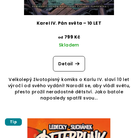
Karel IV. Pán světa – 10 LET
799 Kč
od
Skladem
Detail
Velkolepý životopisný komiks o Karlu IV. slaví 10 let
výročí od svého vydání! Narodil se, aby vládl světu,
přesto prožil neradostné dětství. Jako batole
naposledy spatřil svou...
Tip