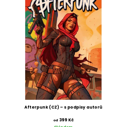
Afterpunk (CZ) – s podpisy autorů
399 Kč
od