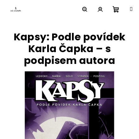
Přejít
na
obsah
Nákupn
Hledat
Přihlášení
Kapsy: Podle povídek
košík
Karla Čapka – s
podpisem autora