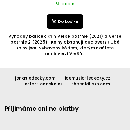
Skladem
Do košíku
Výhodný balíček knih Verše potrhlé (2021) a Verše
potrhlé 2 (2025). Knihy obsahují audioverzi! Obě
knihy jsou vybaveny kódem, kterým načtete
audioverzi Veršů...
Z
á
jonasledecky.com
icemusic-ledecky.cz
ester-ledecka.cz
thecoldlicks.com
p
a
t
Přijímáme online platby
í