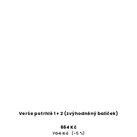
Verše potrhlé 1 + 2 (zvýhodněný balíček)
664 Kč
704 Kč
(–5 %)