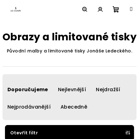
Přejít
na
obsah
Nákupn
Hledat
Přihlášení
Obrazy a limitované tisky
košík
Původní malby a limitované tisky Jonáše Ledeckého.
Ř
a
Doporučujeme
Nejlevnější
Nejdražší
z
e
Nejprodávanější
Abecedně
n
í
p
Otevřít filtr