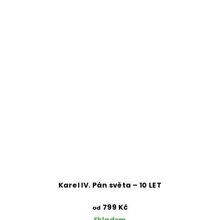
Karel IV. Pán světa – 10 LET
799 Kč
od