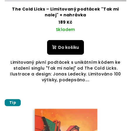
The Cold Licks – Limitovaný podtácek "Tak mi
nalej" + nahrávka
189 Kč
Skladem
Do košíku
Limitovaný pivní podtácek s unikátním kódem ke
stažení singlu "Tak mi nalej" od The Cold Licks.
Ilustrace a design: Jonas Ledecky. Limitováno 100
výtisky, podepsáno....
Tip