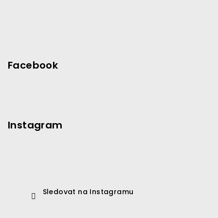
r
v
k
y
v
ý
Facebook
p
i
s
u
Instagram
Sledovat na Instagramu