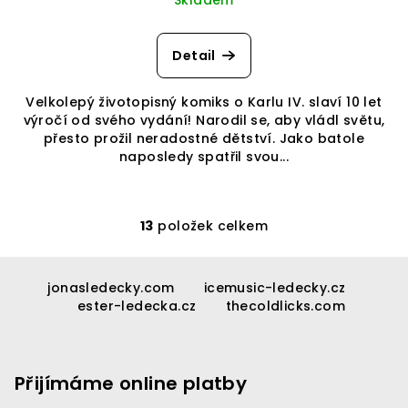
Skladem
Detail
Velkolepý životopisný komiks o Karlu IV. slaví 10 let
výročí od svého vydání! Narodil se, aby vládl světu,
přesto prožil neradostné dětství. Jako batole
naposledy spatřil svou...
13
položek celkem
O
v
Z
l
á
jonasledecky.com
icemusic-ledecky.cz
á
ester-ledecka.cz
thecoldlicks.com
p
d
a
a
c
t
í
Přijímáme online platby
í
p