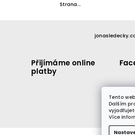
Strana...
Z
á
jonasledecky.
p
a
Přijímáme online
Fac
t
platby
í
Tento web
Dalším pr
vyjadřujet
Více info
Nastave