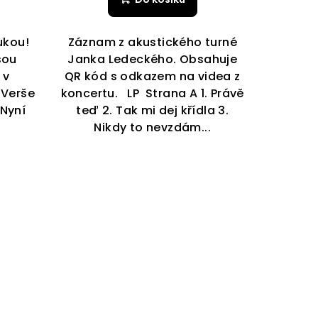
ukou!
Záznam z akustického turné
sou
Janka Ledeckého. Obsahuje
 v
QR kód s odkazem na videa z
 Verše
koncertu. LP Strana A 1. Právě
 Nyní
teď 2. Tak mi dej křídla 3.
.
Nikdy to nevzdám...