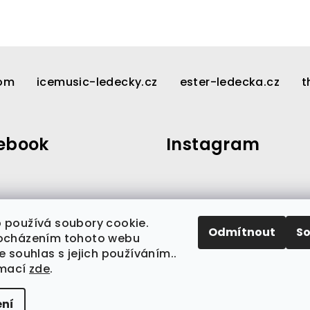
com
icemusic-ledecky.cz
ester-ledecka.cz
t
ebook
Instagram
 používá soubory cookie.
Odmítnout
S
Sledovat na Insta
ocházením tohoto webu
e souhlas s jejich používáním..
rmací
zde
.
ní