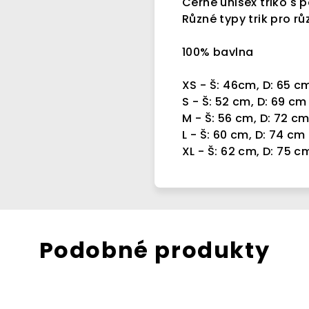
Černé unisex triko s 
Různé typy trik pro růz
100% bavlna
XS - Š: 46cm, D: 65 c
S - Š: 52 cm, D: 69 cm
M - Š: 56 cm, D: 72 c
L - Š: 60 cm, D: 74 cm
XL - Š: 62 cm, D: 75 c
Podobné produkty