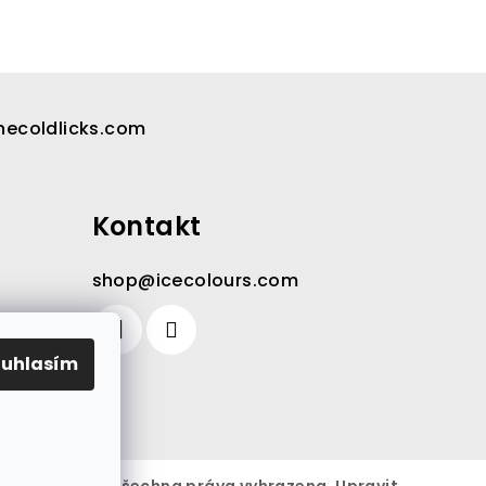
hecoldlicks.com
Kontakt
shop
@
icecolours.com
ouhlasím
gramu