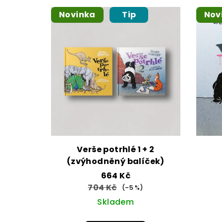
Novinka
Tip
Nov
Verše potrhlé 1 + 2
(zvýhodněný balíček)
664 Kč
704 Kč
(–5 %)
Skladem