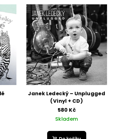
lé
Janek Ledecký – Unplugged
(Vinyl + CD)
580 Kč
Skladem
Do košíku