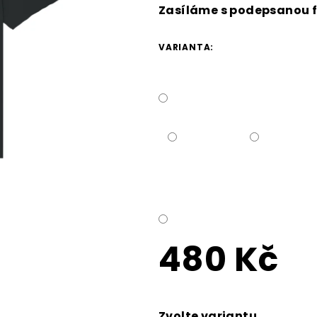
Zasíláme s podepsanou f
VARIANTA:
480 Kč
Měrná
cena:
Zvolte variantu