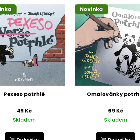
inka
Novinka
Pexeso potrhlé
Omalovánky potrh
49 Kč
69 Kč
Skladem
Skladem
Do košíku
Do košíku