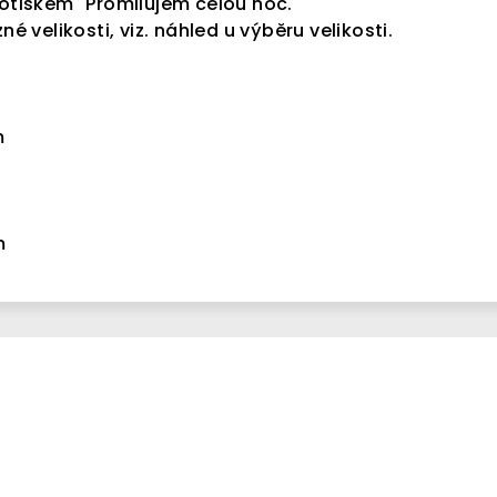
potiskem "Promilujem celou noc."
né velikosti, viz. náhled u výběru velikosti.
m
m
m