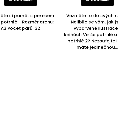
ičte si pamět s pexesem
Vezměte to do svých r
 potrhlé! Rozměr archu:
Nelíbilo se vám, jak j
A3 Počet párů: 32
vybarvené ilustrace
knihách Verše potrhlé a
potrhlé 2? Nezoufejte!
máte jedinečnou..