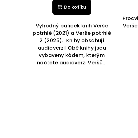
Do košíku
Procv
Výhodný balíček knih Verše
Verše
potrhlé (2021) a Verše potrhlé
2 (2025). Knihy obsahují
audioverzi! Obě knihy jsou
vybaveny kódem, kterým
načtete audioverzi Veršů...