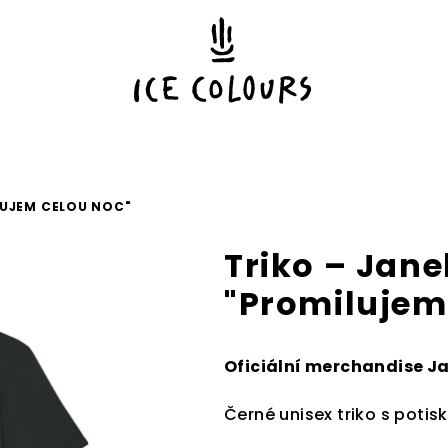
LUJEM CELOU NOC"
Triko – Jan
"Promilujem
Oficiální merchandise J
Černé unisex triko s potis