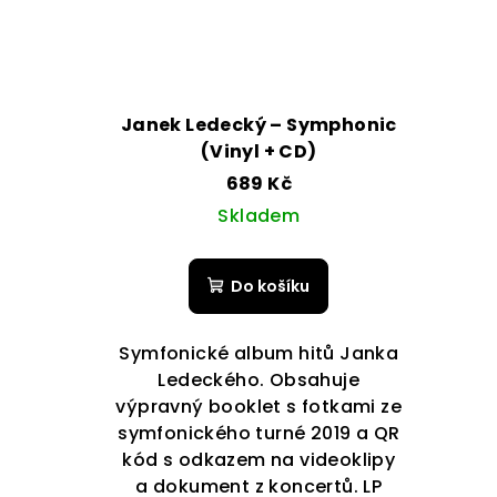
Janek Ledecký – Symphonic
(Vinyl + CD)
689 Kč
Skladem
Do košíku
Symfonické album hitů Janka
Ledeckého. Obsahuje
výpravný booklet s fotkami ze
symfonického turné 2019 a QR
kód s odkazem na videoklipy
a dokument z koncertů. LP