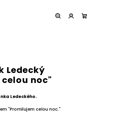
Hledat
Přihlášení
Nákupní
košík
ek Ledecký
 celou noc"
anka Ledeckého.
kem "Promilujem celou noc."