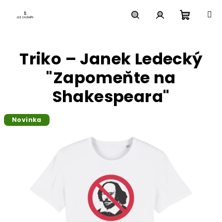
Přejít
na
obsah
Nákupn
Hledat
Přihlášení
Triko – Janek Ledecký
košík
"Zapomeňte na
Shakespeara"
Novinka