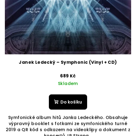
Janek Ledecký – Symphonic (Vinyl + CD)
689 Kč
Skladem
Do košíku
Symfonické album hitů Janka Ledeckého. Obsahuje
výpravný booklet s fotkami ze symfonického turné
2019 a QR kód s odkazem na videoklipy a dokument z
koncertů. LP Strana...