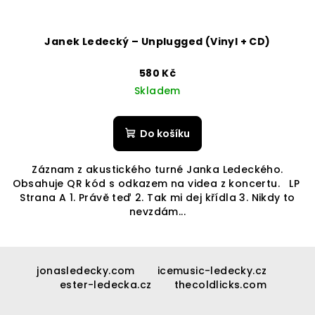
Janek Ledecký – Unplugged (Vinyl + CD)
580 Kč
Skladem
Do košíku
Záznam z akustického turné Janka Ledeckého.
Obsahuje QR kód s odkazem na videa z koncertu. LP
Strana A 1. Právě teď 2. Tak mi dej křídla 3. Nikdy to
nevzdám...
Z
á
jonasledecky.com
icemusic-ledecky.cz
ester-ledecka.cz
thecoldlicks.com
p
a