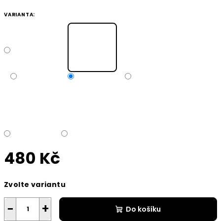
VARIANTA:
480 Kč
Měrná
Zvolte variantu
cena:
−
+
Do košíku