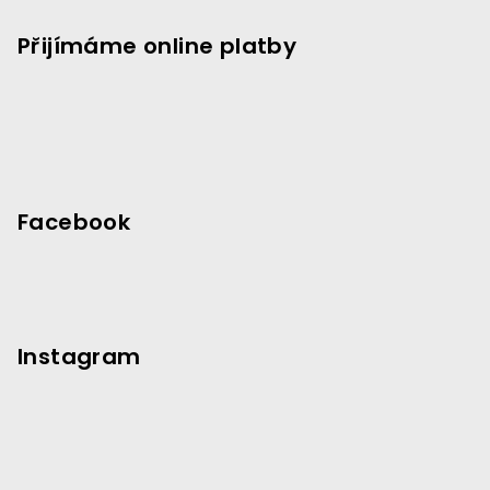
t
Přijímáme online platby
í
Facebook
Instagram