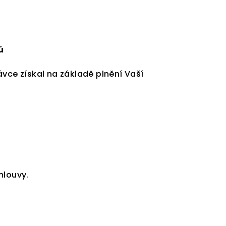
ů
vce získal na základě plnění Vaší
mlouvy.