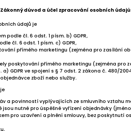
Zákonný důvod a účel zpracování osobních údajů
bních údajů je
 podle čl. 6 odst. 1 písm. b) GDPR,
dle čl. 6 odst. 1 písm. c) GDPR,
ování přímého marketingu (zejména pro zasílání ob
ely poskytování přímého marketingu (zejména pro za
sm. a) GDPR ve spojení s § 7 odst. 2 zákona č. 480/20
k objednávce zboží nebo služby.
je
ráv a povinností vyplývajících ze smluvního vztahu 
é jsou nutné pro úspěšné vyřízení objednávky (jméno
em pro uzavření a plnění smlouvy, bez poskytnutí 
tu,