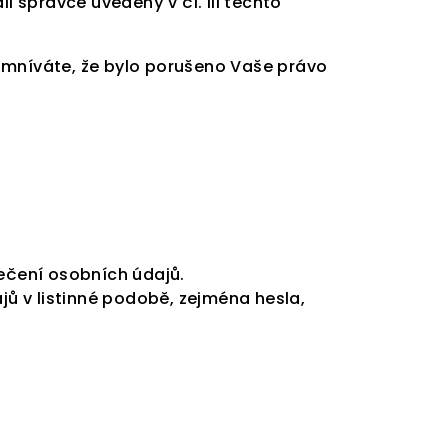
správce uvedený v čl. III těchto
omníváte, že bylo porušeno Vaše právo
pečení osobních údajů.
jů v listinné podobě, zejména hesla,