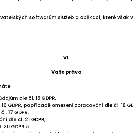
vatelských softwarům služeb a aplikací, které však
VI.
Vaše práva
máte
dajům dle čl. 15 GDPR,
 16 GDPR, popřípadě omezení zpracování dle čl. 18 G
čl. 17 GDPR,
ní dle čl. 21 GDPR,
l. 20 GDPR a