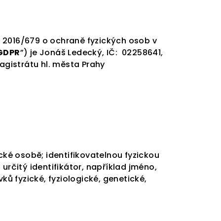
 2016/679 o ochraně fyzických osob v
GDPR
”) je Jonáš Ledecký, IČ:
02258641,
agistrátu hl. města Prahy
cké osobě; identifikovatelnou fyzickou
určitý identifikátor, například jméno,
vků fyzické, fyziologické, genetické,