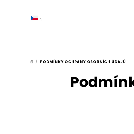
Přejít
na
obsah
/
PODMÍNKY OCHRANY OSOBNÍCH ÚDAJŮ
DOMŮ
Podmínk