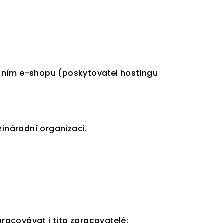
)
ováním e-shopu (poskytovatel hostingu
inárodní organizaci.
acovávat i tito zpracovatelé: