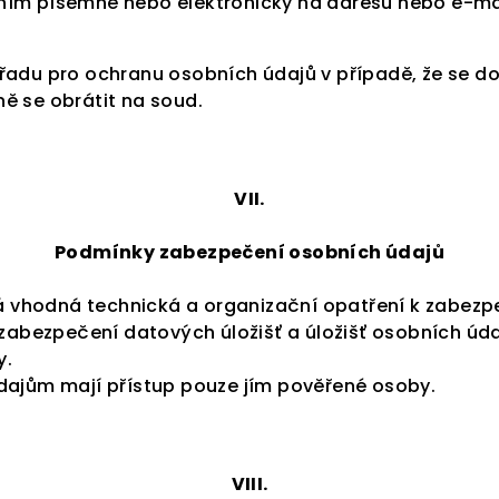
ím písemně nebo elektronicky na adresu nebo e-mail 
řadu pro ochranu osobních údajů v případě, že se d
ě se obrátit na soud.
VII.
Podmínky zabezpečení osobních údajů
erá vhodná technická a organizační opatření k zabez
 zabezpečení datových úložišť a úložišť osobních úda
y.
dajům mají přístup pouze jím pověřené osoby.
VIII.