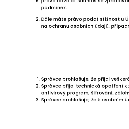
právo odvolat souhlas se zpracován
podmínek.
Dále máte právo podat stížnost u Ú
na ochranu osobních údajů, případn
Správce prohlašuje, že přijal vešk
Správce přijal technická opatření k
antivirový program, šifrování, záloh
Správce prohlašuje, že k osobním ú