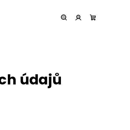
Hledat
Přihlášení
Nákupní
košík
ch údajů