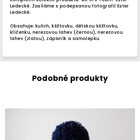
Ledecké.
Zasíláme s podepsanou fotografií Ester
Ledecké.
Obsahuje: kulich, kšiltovku, dětskou kšiltovku,
klíčenku, nerezovou lahev (černou), nerezovou
lahev (zlatou), zápisník a samolepku.
Podobné produkty