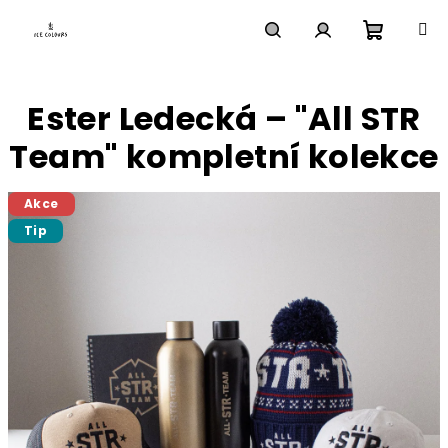
Přejít
na
obsah
Nákupn
Hledat
Přihlášení
Ester Ledecká – "All STR
košík
Team" kompletní kolekce
Akce
Tip