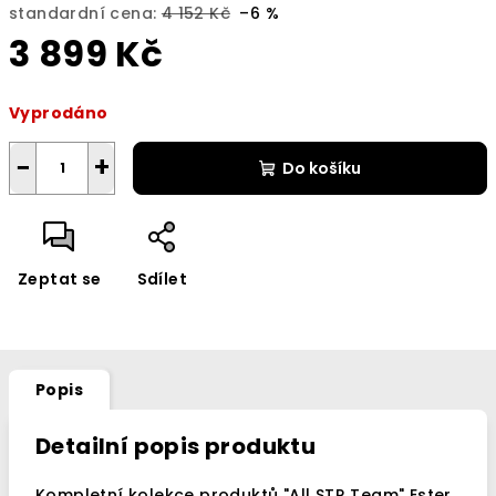
standardní cena:
4 152 Kč
–6 %
3 899 Kč
Měrná
Vyprodáno
cena:
−
+
Do košíku
Zeptat se
Sdílet
Popis
Detailní popis produktu
Kompletní kolekce produktů "All STR Team" Ester