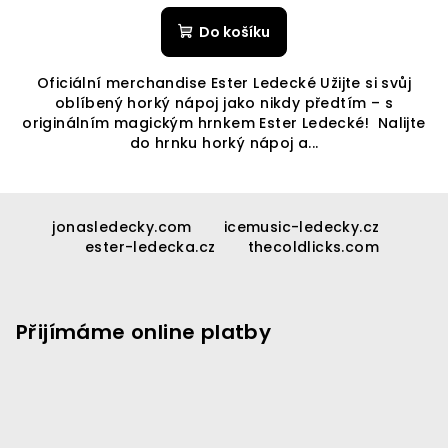
Do košíku
Oficiální merchandise Ester Ledecké Užijte si svůj
oblíbený horký nápoj jako nikdy předtím – s
originálním magickým hrnkem Ester Ledecké! Nalijte
do hrnku horký nápoj a...
Z
á
jonasledecky.com
icemusic-ledecky.cz
ester-ledecka.cz
thecoldlicks.com
p
a
t
Přijímáme online platby
í