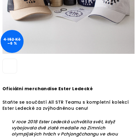
4 152 Kč
–6 %
Oficiální merchandise Ester Ledecké
Staňte se součástí All STR Teamu s kompletní kolekcí
Ester Ledecké za zvýhodněnou cenu!
V roce 2018 Ester Ledecká uchvátila svět, když
vybojovala dvě zlaté medaile na Zimních
olympijských hrách v Pchjongčchangu ve dvou