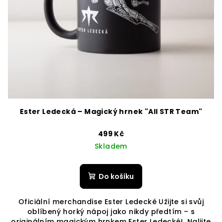
Ester Ledecká – Magický hrnek "All STR Team"
499 Kč
Skladem
Do košíku
Oficiální merchandise Ester Ledecké Užijte si svůj
oblíbený horký nápoj jako nikdy předtím – s
originálním magickým hrnkem Ester Ledecké! Nalijte