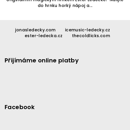
do hrnku horký nápoj a...
Z
á
jonasledecky.com
icemusic-ledecky.cz
ester-ledecka.cz
thecoldlicks.com
p
a
t
Přijímáme online platby
í
Facebook