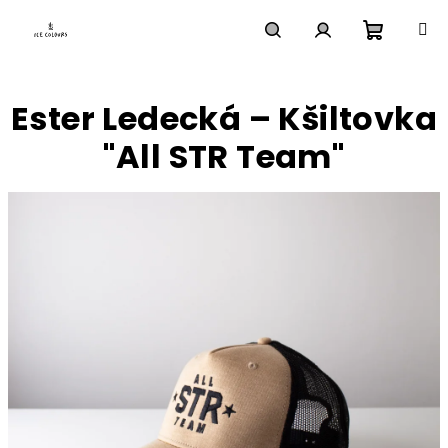
Přejít
na
obsah
Nákupn
Hledat
Přihlášení
Ester Ledecká – Kšiltovka
košík
"All STR Team"