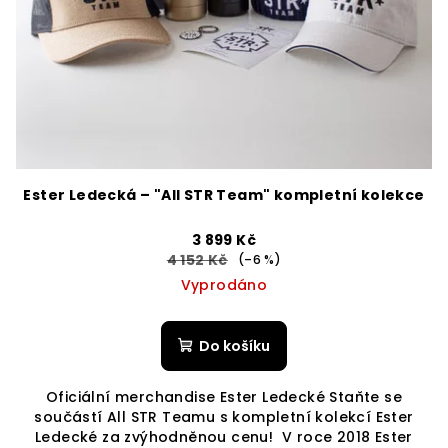
Ester Ledecká – "All STR Team" kompletní kolekce
3 899 Kč
4 152 Kč
(–6 %)
Vyprodáno
Do košíku
Oficiální merchandise Ester Ledecké Staňte se
součástí All STR Teamu s kompletní kolekcí Ester
Ledecké za zvýhodněnou cenu! V roce 2018 Ester