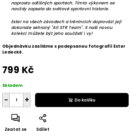
naprosto odlišných sportech. Tímto výkonem se
navždy zapsala do světové sportovní historie.
Ester na všech závodech a trénincích doprovází její
dokonale sehraný "All STR Team". S naší novou
kolekcí můžete být jeho součástí i vy!
Objednávku zasíláme s podepsanou fotografií Ester
Ledecké.
799 Kč
Měrná
Skladem
cena:
−
+
Do košíku
Zeptat se
Sdílet